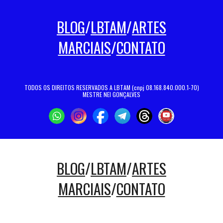
BLOG
/
LBTAM
/
ARTES
MARCIAIS
/
CONTATO
TODOS OS DIREITOS RESERVADOS A LBTAM (cnpj 08.168.840.000.1-70)
MESTRE NEI GONÇALVES
BLOG
/
LBTAM
/
ARTES
MARCIAIS
/
CONTATO