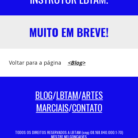
MUITO EM BREVE!
Voltar para a página
<Blog>
BLOG
/
LBTAM
/
ARTES
MARCIAIS
/
CONTATO
TODOS OS DIREITOS RESERVADOS A LBTAM (cnpj 08.168.840.000.1-70)
MESTRE NEI GONÇALVES