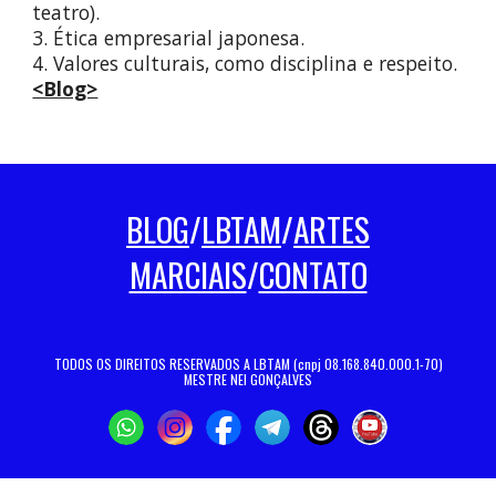
teatro).
3. Ética empresarial japonesa.
4. Valores culturais, como disciplina e respeito.
<Blog>
BLOG
/
LBTAM
/
ARTES
MARCIAIS
/
CONTATO
TODOS OS DIREITOS RESERVADOS A LBTAM (cnpj 08.168.840.000.1-70)
MESTRE NEI GONÇALVES